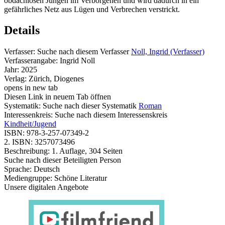
obdachlosen Jungen im Verborgenen und wird dadurch in ein
gefährliches Netz aus Lügen und Verbrechen verstrickt.
Details
Verfasser:
Suche nach diesem Verfasser
Noll, Ingrid (Verfasser)
Verfasserangabe:
Ingrid Noll
Jahr:
2025
Verlag:
Zürich, Diogenes
opens in new tab
Diesen Link in neuem Tab öffnen
Systematik:
Suche nach dieser Systematik
Roman
Interessenkreis:
Suche nach diesem Interessenskreis
Kindheit/Jugend
ISBN:
978-3-257-07349-2
2. ISBN:
3257073496
Beschreibung:
1. Auflage, 304 Seiten
Suche nach dieser Beteiligten Person
Sprache:
Deutsch
Mediengruppe:
Schöne Literatur
Unsere digitalen Angebote