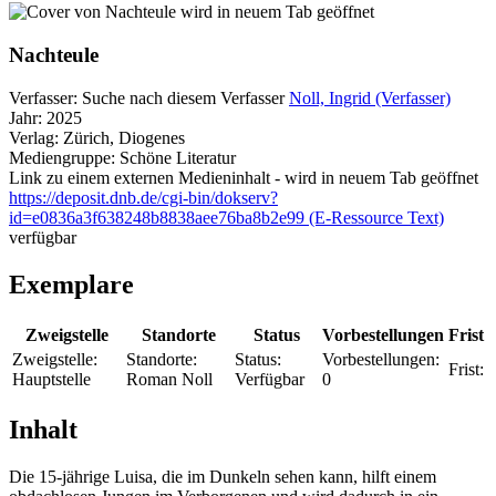
wird in neuem Tab geöffnet
Nachteule
Verfasser:
Suche nach diesem Verfasser
Noll, Ingrid (Verfasser)
Jahr:
2025
Verlag:
Zürich, Diogenes
Mediengruppe:
Schöne Literatur
Link zu einem externen Medieninhalt - wird in neuem Tab geöffnet
https://deposit.dnb.de/cgi-bin/dokserv?
id=e0836a3f638248b8838aee76ba8b2e99 (E-Ressource Text)
verfügbar
Exemplare
Zweigstelle
Standorte
Status
Vorbestellungen
Frist
Zweigstelle:
Standorte:
Status:
Vorbestellungen:
Frist:
Hauptstelle
Roman Noll
Verfügbar
0
Inhalt
Die 15-jährige Luisa, die im Dunkeln sehen kann, hilft einem