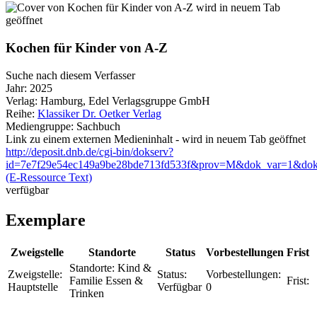
wird in neuem Tab
geöffnet
Kochen für Kinder von A-Z
Suche nach diesem Verfasser
Jahr:
2025
Verlag:
Hamburg, Edel Verlagsgruppe GmbH
Reihe:
Klassiker Dr. Oetker Verlag
Mediengruppe:
Sachbuch
Link zu einem externen Medieninhalt - wird in neuem Tab geöffnet
http://deposit.dnb.de/cgi-bin/dokserv?
id=7e7f29e54ec149a9be28bde713fd533f&prov=M&dok_var=1&dok
(E-Ressource Text)
verfügbar
Exemplare
Zweigstelle
Standorte
Status
Vorbestellungen
Frist
Standorte:
Kind &
Zweigstelle:
Status:
Vorbestellungen:
Familie Essen &
Frist:
Hauptstelle
Verfügbar
0
Trinken