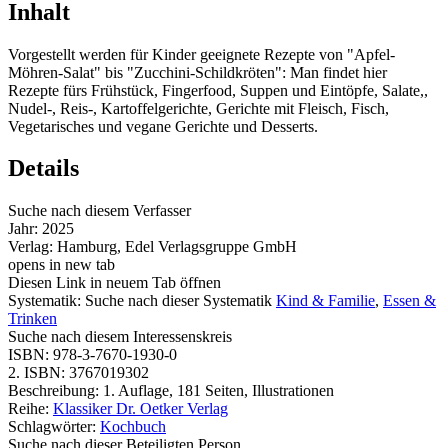
Inhalt
Vorgestellt werden für Kinder geeignete Rezepte von "Apfel-
Möhren-Salat" bis "Zucchini-Schildkröten": Man findet hier
Rezepte fürs Frühstück, Fingerfood, Suppen und Eintöpfe, Salate,,
Nudel-, Reis-, Kartoffelgerichte, Gerichte mit Fleisch, Fisch,
Vegetarisches und vegane Gerichte und Desserts.
Details
Suche nach diesem Verfasser
Jahr:
2025
Verlag:
Hamburg, Edel Verlagsgruppe GmbH
opens in new tab
Diesen Link in neuem Tab öffnen
Systematik:
Suche nach dieser Systematik
Kind & Familie
,
Essen &
Trinken
Suche nach diesem Interessenskreis
ISBN:
978-3-7670-1930-0
2. ISBN:
3767019302
Beschreibung:
1. Auflage, 181 Seiten, Illustrationen
Reihe:
Klassiker Dr. Oetker Verlag
Schlagwörter:
Kochbuch
Suche nach dieser Beteiligten Person