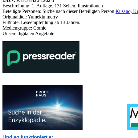
ISBN:
978-3-8420-1962-1
Beschreibung:
1. Auflage, 131 Seiten, Illustrationen
Beteiligte Personen:
Suche nach dieser Beteiligten Person
Kusano, Ke
Originaltitel:
Yumekiu merry
Fußnote:
Leseempfehlung ab 13 Jahren.
Mediengruppe:
Comic
Unsere digitalen Angebote
Und so funktioniert's: