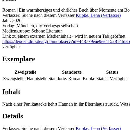
Roman | Ein warmherziges und ehrliches Buch über Momente am Boden
Verfasser:
Suche nach diesem Verfasser
Kupke, Lena (Verfasser)
Jahr:
2026
Verlag:
München, dtv Verlagsgesellschaft
Mediengruppe:
Schöne Literatur
Link zu einem externen Medieninhalt - wird in neuem Tab geöffnet
https://deposit.dnb.de/cgi-bin/dokserv?id=448779eae9ee4152814fd8
verfügbar
Exemplare
Zweigstelle
Standorte
Status
Zweigstelle:
Hauptstelle
Standorte:
Roman Kupke
Status:
Verfügbar
Inhalt
Nach einer Panikattacke kehrt Hannah in ihr Elternhaus zurück. Was 
Details
Verfasser:
Suche nach diesem Verfasser
Kupke, Lena (Verfasser)