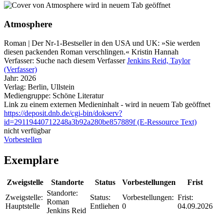
wird in neuem Tab geöffnet
Atmosphere
Roman | Der Nr-1-Bestseller in den USA und UK: »Sie werden
diesen packenden Roman verschlingen.« Kristin Hannah
Verfasser:
Suche nach diesem Verfasser
Jenkins Reid, Taylor
(Verfasser)
Jahr:
2026
Verlag:
Berlin, Ullstein
Mediengruppe:
Schöne Literatur
Link zu einem externen Medieninhalt - wird in neuem Tab geöffnet
https://deposit.dnb.de/cgi-bin/dokserv?
id=29119440712248a3b92a280be857889f (E-Ressource Text)
nicht verfügbar
Vorbestellen
Exemplare
Zweigstelle
Standorte
Status
Vorbestellungen
Frist
Standorte:
Zweigstelle:
Status:
Vorbestellungen:
Frist:
Roman
Hauptstelle
Entliehen
0
04.09.2026
Jenkins Reid