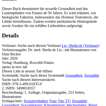
Dieses Buch thematisiert die sexuelle Gesundheit und das
Lustempfinden von Frauen ab 50 Jahren. Es wird erläutert, wie
biologische Faktoren, insbesondere das Hormon Testosteron, die
Libido beeinflussen. Zudem werden medizinische Hintergründe
sowie Ansätze für ein erfülltes Liebesleben aufgezeigt.
Details
Verfasser:
Suche nach diesem Verfasser
Liz, Sheila de (Verfasser)
Verfasserangabe:
Dr. med. Sheila de Liz ; mit Illustrationen von
Dani Becker
Jahr:
2026
Verlag:
Hamburg, Rowohlt Polaris
opens in new tab
Diesen Link in neuem Tab öffnen
Systematik:
Suche nach dieser Systematik
Gesundheit
,
Sexualität
Suche nach diesem Interessenskreis
ISBN:
978-3-499-01835-0
2. ISBN:
3499018357
Beschreibung:
1. Auflage, Originalausgabe, 253 Seiten,
Illustrationen
Schlagwörter:
Sexualverhalten
;
Frau
;
Fire TV
;
Sexualität
;
Gesundheit
;
Sexualstörung
;
Klimakterium
;
Wechseljahre
;
Mann
;