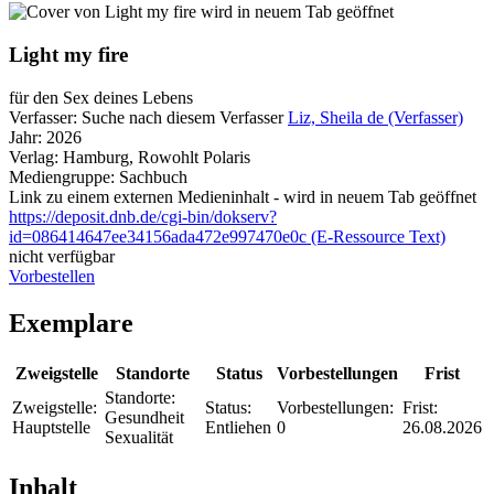
wird in neuem Tab geöffnet
Light my fire
für den Sex deines Lebens
Verfasser:
Suche nach diesem Verfasser
Liz, Sheila de (Verfasser)
Jahr:
2026
Verlag:
Hamburg, Rowohlt Polaris
Mediengruppe:
Sachbuch
Link zu einem externen Medieninhalt - wird in neuem Tab geöffnet
https://deposit.dnb.de/cgi-bin/dokserv?
id=086414647ee34156ada472e997470e0c (E-Ressource Text)
nicht verfügbar
Vorbestellen
Exemplare
Zweigstelle
Standorte
Status
Vorbestellungen
Frist
Standorte:
Zweigstelle:
Status:
Vorbestellungen:
Frist:
Gesundheit
Hauptstelle
Entliehen
0
26.08.2026
Sexualität
Inhalt