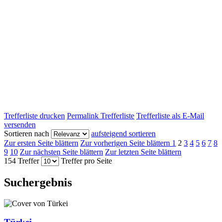
Trefferliste drucken
Permalink Trefferliste
Trefferliste als E-Mail
versenden
Sortieren nach
aufsteigend sortieren
Zur ersten Seite blättern
Zur vorherigen Seite blättern
1
2
3
4
5
6
7
8
9
10
Zur nächsten Seite blättern
Zur letzten Seite blättern
154 Treffer
Treffer pro Seite
Suchergebnis