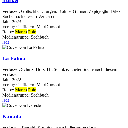
Türkei
Verfasser:
Gottschlich, Jürgen
;
Köhne, Gunnar
;
Zaptçioglu, Dilek
Suche nach diesem Verfasser
Jahr:
2023
Verlag:
Ostfildern, MairDumont
Reihe:
Marco
Polo
Mediengruppe:
Sachbuch
lädt
La Palma
Verfasser:
Schulz, Horst H.
;
Schulze, Dieter
Suche nach diesem
Verfasser
Jahr:
2022
Verlag:
Ostfildern, MairDumont
Reihe:
Marco
Polo
Mediengruppe:
Sachbuch
lädt
Kanada
Verfasser:
Teuschl, Karl
Suche nach diesem Verfasser