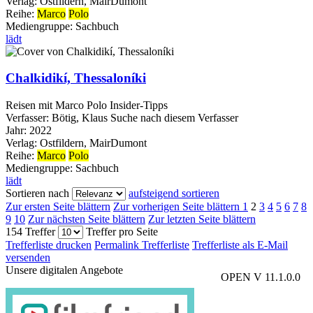
Verlag:
Ostfildern, MairDumont
Reihe:
Marco
Polo
Mediengruppe:
Sachbuch
lädt
Chalkidikí, Thessaloníki
Reisen mit Marco Polo Insider-Tipps
Verfasser:
Bötig, Klaus
Suche nach diesem Verfasser
Jahr:
2022
Verlag:
Ostfildern, MairDumont
Reihe:
Marco
Polo
Mediengruppe:
Sachbuch
lädt
Sortieren nach
aufsteigend sortieren
Zur ersten Seite blättern
Zur vorherigen Seite blättern
1
2
3
4
5
6
7
8
9
10
Zur nächsten Seite blättern
Zur letzten Seite blättern
154 Treffer
Treffer pro Seite
Trefferliste drucken
Permalink Trefferliste
Trefferliste als E-Mail
versenden
Unsere digitalen Angebote
OPEN V 11.1.0.0