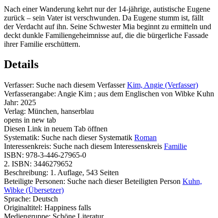
Nach einer Wanderung kehrt nur der 14-jährige, autistische Eugene
zurück – sein Vater ist verschwunden. Da Eugene stumm ist, fällt
der Verdacht auf ihn. Seine Schwester Mia beginnt zu ermitteln und
deckt dunkle Familiengeheimnisse auf, die die bürgerliche Fassade
ihrer Familie erschüttern.
Details
Verfasser:
Suche nach diesem Verfasser
Kim, Angie (Verfasser)
Verfasserangabe:
Angie Kim ; aus dem Englischen von Wibke Kuhn
Jahr:
2025
Verlag:
München, hanserblau
opens in new tab
Diesen Link in neuem Tab öffnen
Systematik:
Suche nach dieser Systematik
Roman
Interessenkreis:
Suche nach diesem Interessenskreis
Familie
ISBN:
978-3-446-27965-0
2. ISBN:
3446279652
Beschreibung:
1. Auflage, 543 Seiten
Beteiligte Personen:
Suche nach dieser Beteiligten Person
Kuhn,
Wibke (Übersetzer)
Sprache:
Deutsch
Originaltitel:
Happiness falls
Mediengruppe:
Schöne Literatur