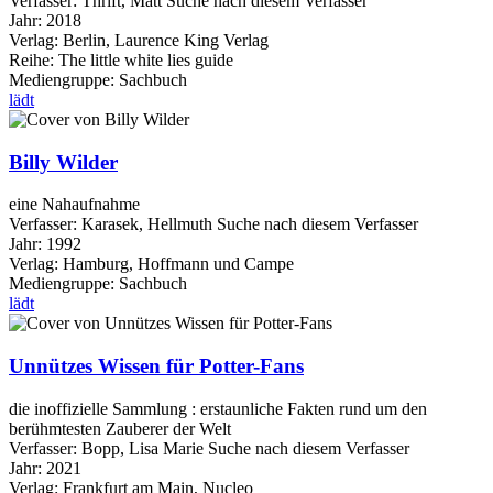
Verfasser:
Thrift, Matt
Suche nach diesem Verfasser
Jahr:
2018
Verlag:
Berlin, Laurence King Verlag
Reihe:
The little white lies guide
Mediengruppe:
Sachbuch
lädt
Billy Wilder
eine Nahaufnahme
Verfasser:
Karasek, Hellmuth
Suche nach diesem Verfasser
Jahr:
1992
Verlag:
Hamburg, Hoffmann und Campe
Mediengruppe:
Sachbuch
lädt
Unnützes Wissen für Potter-Fans
die inoffizielle Sammlung : erstaunliche Fakten rund um den
berühmtesten Zauberer der Welt
Verfasser:
Bopp, Lisa Marie
Suche nach diesem Verfasser
Jahr:
2021
Verlag:
Frankfurt am Main, Nucleo