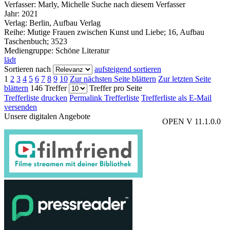
Verfasser:
Marly, Michelle
Suche nach diesem Verfasser
Jahr:
2021
Verlag:
Berlin, Aufbau Verlag
Reihe:
Mutige Frauen zwischen Kunst und Liebe; 16, Aufbau
Taschenbuch; 3523
Mediengruppe:
Schöne Literatur
lädt
Sortieren nach
aufsteigend sortieren
1
2
3
4
5
6
7
8
9
10
Zur nächsten Seite blättern
Zur letzten Seite
blättern
146 Treffer
Treffer pro Seite
Trefferliste drucken
Permalink Trefferliste
Trefferliste als E-Mail
versenden
Unsere digitalen Angebote
OPEN V 11.1.0.0