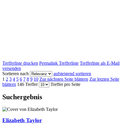
Trefferliste drucken
Permalink Trefferliste
Trefferliste als E-Mail
versenden
Sortieren nach
aufsteigend sortieren
1
2
3
4
5
6
7
8
9
10
Zur nächsten Seite blättern
Zur letzten Seite
blättern
146 Treffer
Treffer pro Seite
Suchergebnis
Elizabeth Taylor