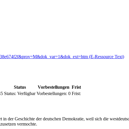
b5738e674f2f&prov=M&dok_var=1&dok_ext=htm (E-Ressource Text)
Status
Vorbestellungen
Frist
45
Status:
Verfügbar
Vorbestellungen:
0
Frist:
rt in der Geschichte der deutschen Demokratie, weil sich die westdeut
hzusetzen vermochte.