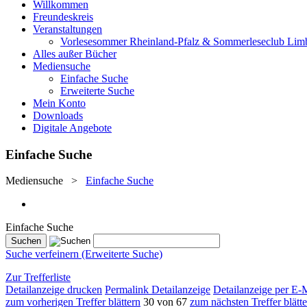
Willkommen
Freundeskreis
Veranstaltungen
Vorlesesommer Rheinland-Pfalz & Sommerleseclub Lim
Alles außer Bücher
Mediensuche
Einfache Suche
Erweiterte Suche
Mein Konto
Downloads
Digitale Angebote
Einfache Suche
Mediensuche
>
Einfache Suche
Einfache Suche
Suche verfeinern (Erweiterte Suche)
Zur Trefferliste
Detailanzeige drucken
Permalink Detailanzeige
Detailanzeige per E-
zum vorherigen Treffer blättern
30 von 67
zum nächsten Treffer blätt