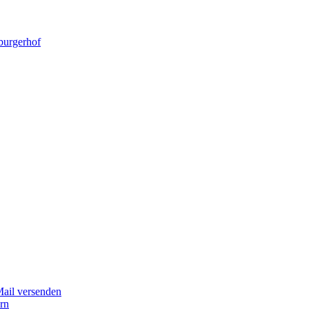
burgerhof
Mail versenden
ern