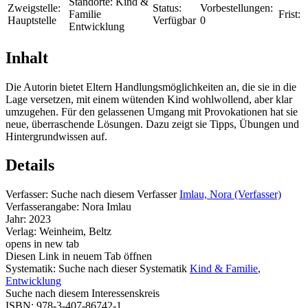
Standorte:
Kind &
Zweigstelle:
Status:
Vorbestellungen:
Familie
Frist:
Hauptstelle
Verfügbar
0
Entwicklung
Inhalt
Die Autorin bietet Eltern Handlungsmöglichkeiten an, die sie in die
Lage versetzen, mit einem wütenden Kind wohlwollend, aber klar
umzugehen. Für den gelassenen Umgang mit Provokationen hat sie
neue, überraschende Lösungen. Dazu zeigt sie Tipps, Übungen und
Hintergrundwissen auf.
Details
Verfasser:
Suche nach diesem Verfasser
Imlau, Nora (Verfasser)
Verfasserangabe:
Nora Imlau
Jahr:
2023
Verlag:
Weinheim, Beltz
opens in new tab
Diesen Link in neuem Tab öffnen
Systematik:
Suche nach dieser Systematik
Kind & Familie
,
Entwicklung
Suche nach diesem Interessenskreis
ISBN:
978-3-407-86742-1