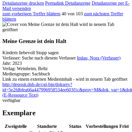
Detailanzeige drucken
Permalink Detailanzeige
Detailanzeige per E-
Mail versenden
zum vorherigen Treffer blättern
40 von 103
zum nächsten Treffer
blättern
wird in neuem Tab
geöffnet
Meine Grenze ist dein Halt
Kindern liebevoll Stopp sagen
Verfasser:
Suche nach diesem Verfasser
Imlau, Nora (Verfasser)
Jahr:
2023
Verlag:
Weinheim, Beltz
Mediengruppe:
Sachbuch
Link zu einem externen Medieninhalt - wird in neuem Tab geöffnet
http://deposit.dnb.de/cgi-bin/dokserv?
id=5e2fdbfea66a447996958534ee603f1c&prov=M&dok_var=1&dok
(E-Ressource Text)
verfügbar
Exemplare
Zweigstelle
Standorte
Status
Vorbestellungen
Frist