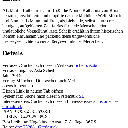
Als Martin Luther im Jahre 1525 die Nonne Katharina von Bora
heiratete, erschütterte und empörte das die kirchliche Welt. Mönch
und Nonne als Mann und Frau, als Liebende, selbst in unserer
heutigen, aufgeklärten Zeit ist das für viele Menschen eine
unglaubliche Vorstellung! Asta Scheib erzählt in ihrem historischen
Roman einfühlsam und packend diese ungewöhnliche
Liebesgeschichte zweier außergewöhnlicher Menschen.
Details
Verfasser:
Suche nach diesem Verfasser
Scheib, Asta
Verfasserangabe:
Asta Scheib
Jahr:
2016
Verlag:
München, Dt. Taschenbuch-Verl.
opens in new tab
Diesen Link in neuem Tab öffnen
Systematik:
Suche nach dieser Systematik
SL
Interessenkreis:
Suche nach diesem Interessenskreis
Historisches
,
Großdruck
ISBN:
978-3-423-25288-1
2. ISBN:
3-423-25288-X
Beschreibung:
Ungekürzte Ausg., 7. Auflage, 367 S.
Reihe:
dtv; 25288
,
Großdruck