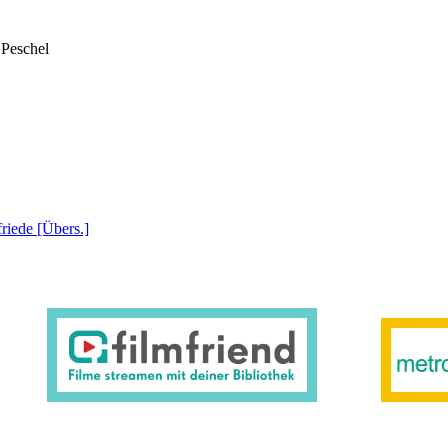
 Peschel
friede [Übers.]