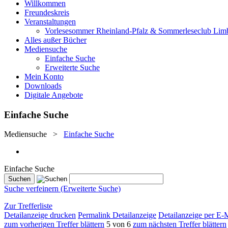
Willkommen
Freundeskreis
Veranstaltungen
Vorlesesommer Rheinland-Pfalz & Sommerleseclub Lim
Alles außer Bücher
Mediensuche
Einfache Suche
Erweiterte Suche
Mein Konto
Downloads
Digitale Angebote
Einfache Suche
Mediensuche
>
Einfache Suche
Einfache Suche
Suche verfeinern (Erweiterte Suche)
Zur Trefferliste
Detailanzeige drucken
Permalink Detailanzeige
Detailanzeige per E-
zum vorherigen Treffer blättern
5 von 6
zum nächsten Treffer blättern