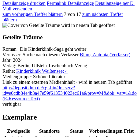
Detailanzeige drucken
Permalink Detailanzeige
Detailanzeige per E-
Mail versenden
zum vorherigen Treffer blättern
7 von 17
zum nächsten Treffer
blättern
wird in neuem Tab geöffnet
Geteilte Träume
Roman | Die Kinderklinik-Saga geht weiter
Verfasser:
Suche nach diesem Verfasser
Blum, Antonia (Verfasser)
Jahr:
2024
Verlag:
Berlin, Ullstein Taschenbuch Verlag
Reihe:
Kinderklinik Weißensee; 4
Mediengruppe:
Schöne Literatur
Link zu einem externen Medieninhalt - wird in neuem Tab geöffnet
http://deposit.dnb.de/cgi-bin/dokserv?
id=e0cdb84e4b3a47e59f613534023ec61a&prov=M&dok_var=1&do
(E-Ressource Text)
verfügbar
Exemplare
Zweigstelle
Standorte
Status
Vorbestellungen
Frist