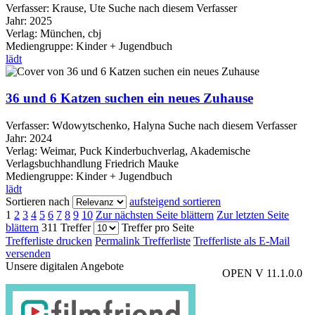
Verfasser:
Krause, Ute
Suche nach diesem Verfasser
Jahr:
2025
Verlag:
München, cbj
Mediengruppe:
Kinder + Jugendbuch
lädt
36 und 6 Katzen suchen ein neues Zuhause
Verfasser:
Wdowytschenko, Halyna
Suche nach diesem Verfasser
Jahr:
2024
Verlag:
Weimar, Puck Kinderbuchverlag, Akademische
Verlagsbuchhandlung Friedrich Mauke
Mediengruppe:
Kinder + Jugendbuch
lädt
Sortieren nach
aufsteigend sortieren
1
2
3
4
5
6
7
8
9
10
Zur nächsten Seite blättern
Zur letzten Seite
blättern
311 Treffer
Treffer pro Seite
Trefferliste drucken
Permalink Trefferliste
Trefferliste als E-Mail
versenden
Unsere digitalen Angebote
OPEN V 11.1.0.0