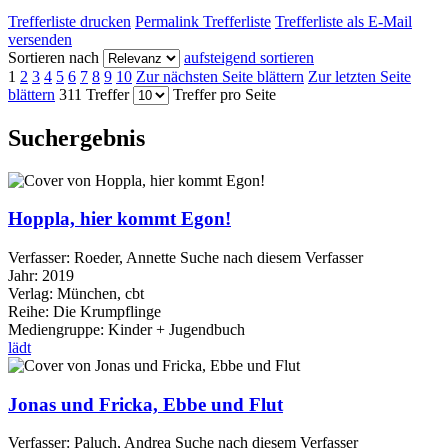
Trefferliste drucken
Permalink Trefferliste
Trefferliste als E-Mail
versenden
Sortieren nach
aufsteigend sortieren
1
2
3
4
5
6
7
8
9
10
Zur nächsten Seite blättern
Zur letzten Seite
blättern
311 Treffer
Treffer pro Seite
Suchergebnis
Hoppla, hier kommt Egon!
Verfasser:
Roeder, Annette
Suche nach diesem Verfasser
Jahr:
2019
Verlag:
München, cbt
Reihe:
Die Krumpflinge
Mediengruppe:
Kinder + Jugendbuch
lädt
Jonas und Fricka, Ebbe und Flut
Verfasser:
Paluch, Andrea
Suche nach diesem Verfasser