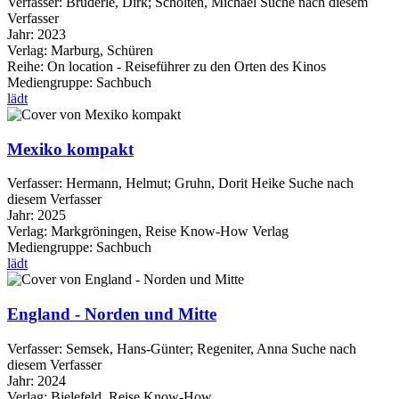
Verfasser:
Brüderle, Dirk
;
Scholten, Michael
Suche nach diesem
Verfasser
Jahr:
2023
Verlag:
Marburg, Schüren
Reihe:
On location - Reiseführer zu den Orten des Kinos
Mediengruppe:
Sachbuch
lädt
Mexiko kompakt
Verfasser:
Hermann, Helmut
;
Gruhn, Dorit Heike
Suche nach
diesem Verfasser
Jahr:
2025
Verlag:
Markgröningen, Reise Know-How Verlag
Mediengruppe:
Sachbuch
lädt
England - Norden und Mitte
Verfasser:
Semsek, Hans-Günter
;
Regeniter, Anna
Suche nach
diesem Verfasser
Jahr:
2024
Verlag:
Bielefeld, Reise Know-How