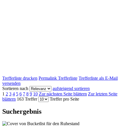
Trefferliste drucken
Permalink Trefferliste
Trefferliste als E-Mail
versenden
Sortieren nach
aufsteigend sortieren
1
2
3
4
5
6
7
8
9
10
Zur nächsten Seite blättern
Zur letzten Seite
blättern
163 Treffer
Treffer pro Seite
Suchergebnis