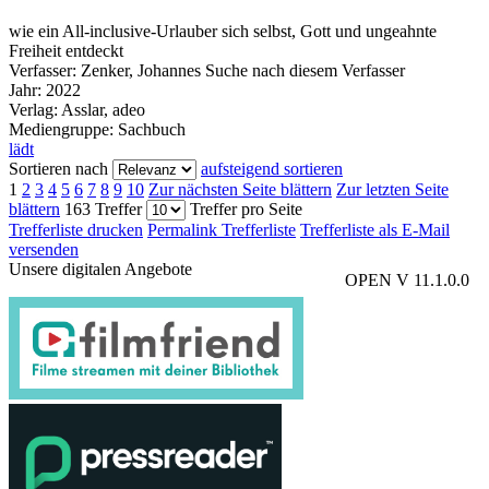
wie ein All-inclusive-Urlauber sich selbst, Gott und ungeahnte
Freiheit entdeckt
Verfasser:
Zenker, Johannes
Suche nach diesem Verfasser
Jahr:
2022
Verlag:
Asslar, adeo
Mediengruppe:
Sachbuch
lädt
Sortieren nach
aufsteigend sortieren
1
2
3
4
5
6
7
8
9
10
Zur nächsten Seite blättern
Zur letzten Seite
blättern
163 Treffer
Treffer pro Seite
Trefferliste drucken
Permalink Trefferliste
Trefferliste als E-Mail
versenden
Unsere digitalen Angebote
OPEN V 11.1.0.0