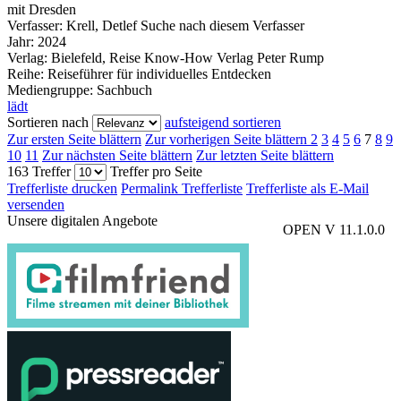
mit Dresden
Verfasser:
Krell, Detlef
Suche nach diesem Verfasser
Jahr:
2024
Verlag:
Bielefeld, Reise Know-How Verlag Peter Rump
Reihe:
Reiseführer für individuelles Entdecken
Mediengruppe:
Sachbuch
lädt
Sortieren nach
aufsteigend sortieren
Zur ersten Seite blättern
Zur vorherigen Seite blättern
2
3
4
5
6
7
8
9
10
11
Zur nächsten Seite blättern
Zur letzten Seite blättern
163 Treffer
Treffer pro Seite
Trefferliste drucken
Permalink Trefferliste
Trefferliste als E-Mail
versenden
Unsere digitalen Angebote
OPEN V 11.1.0.0