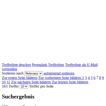
Trefferliste drucken
Permalink Trefferliste
Trefferliste als E-Mail
versenden
Sortieren nach
aufsteigend sortieren
Zur ersten Seite blättern
Zur vorherigen Seite blättern
2
3
4
5
6
7
8
9
10
11
Zur nächsten Seite blättern
Zur letzten Seite blättern
163 Treffer
Treffer pro Seite
Suchergebnis