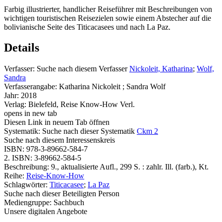
Farbig illustrierter, handlicher Reiseführer mit Beschreibungen von
wichtigen touristischen Reisezielen sowie einem Abstecher auf die
bolivianische Seite des Titicacasees und nach La Paz.
Details
Verfasser:
Suche nach diesem Verfasser
Nickoleit, Katharina
;
Wolf,
Sandra
Verfasserangabe:
Katharina Nickoleit ; Sandra Wolf
Jahr:
2018
Verlag:
Bielefeld, Reise Know-How Verl.
opens in new tab
Diesen Link in neuem Tab öffnen
Systematik:
Suche nach dieser Systematik
Ckm 2
Suche nach diesem Interessenskreis
ISBN:
978-3-89662-584-7
2. ISBN:
3-89662-584-5
Beschreibung:
9., aktualisierte Aufl., 299 S. : zahlr. Ill. (farb.), Kt.
Reihe:
Reise-Know-How
Schlagwörter:
Titicacasee
;
La Paz
Suche nach dieser Beteiligten Person
Mediengruppe:
Sachbuch
Unsere digitalen Angebote