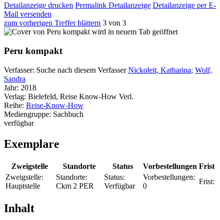
Detailanzeige drucken
Permalink Detailanzeige
Detailanzeige per E-
Mail versenden
zum vorherigen Treffer blättern
3 von 3
wird in neuem Tab geöffnet
Peru kompakt
Verfasser:
Suche nach diesem Verfasser
Nickoleit, Katharina
;
Wolf,
Sandra
Jahr:
2018
Verlag:
Bielefeld, Reise Know-How Verl.
Reihe:
Reise-Know-How
Mediengruppe:
Sachbuch
verfügbar
Exemplare
Zweigstelle
Standorte
Status
Vorbestellungen
Frist
Zweigstelle:
Standorte:
Status:
Vorbestellungen:
Frist:
Hauptstelle
Ckm 2 PER
Verfügbar
0
Inhalt